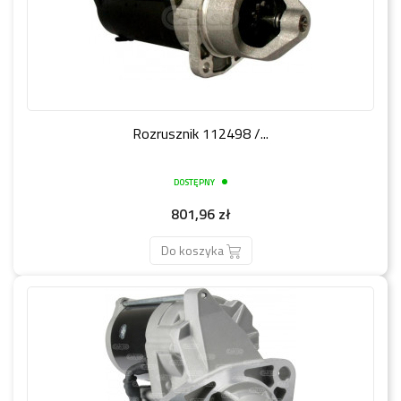
Rozrusznik 112498 /...
DOSTĘPNY
Cena
801,96 zł
Do koszyka