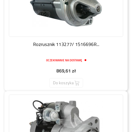
Rozrusznik 113277/ 1516696R...
OCZEKIWANIE NA DOSTAWĘ
Cena
869,61 zł
Do koszyka