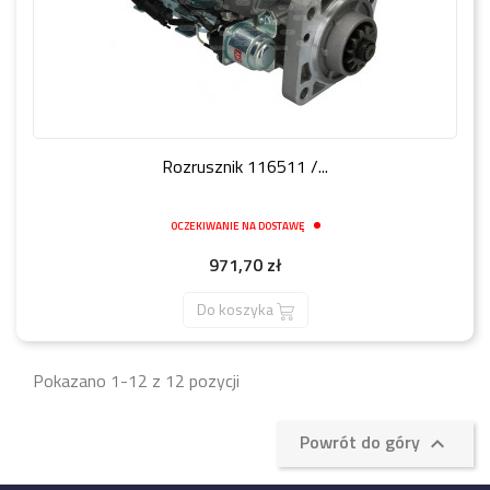
Rozrusznik 116511 /...
OCZEKIWANIE NA DOSTAWĘ
Cena
971,70 zł
Do koszyka
Pokazano 1-12 z 12 pozycji
Powrót do góry
