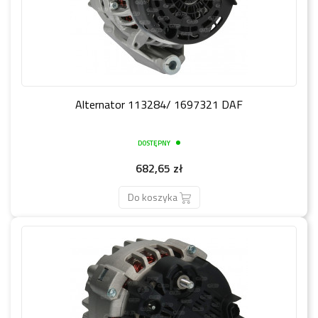
Alternator 113284/ 1697321 DAF
DOSTĘPNY
Cena
682,65 zł
Do koszyka