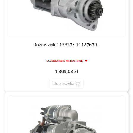
Rozrusznik 113827/ 11127679...
OCZEKIWANIE NA DOSTAWĘ
Cena
1 305,03 zł
Do koszyka