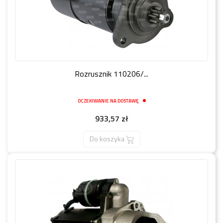
Rozrusznik 110206/...
OCZEKIWANIE NA DOSTAWĘ
Cena
933,57 zł
Do koszyka