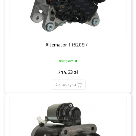
Alternator 116208 /...
DOSTĘPNY
Cena
714,63 zł
Do koszyka