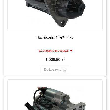
Rozrusznik 114702 /...
OCZEKIWANIE NA DOSTAWĘ
Cena
1 008,60 zł
Do koszyka