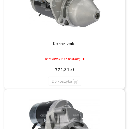
Rozrusznik...
OCZEKIWANIE NA DOSTAWĘ
Cena
771,21 zł
Do koszyka