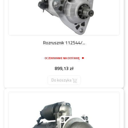
Rozrusznik 112544/...
OCZEKIWANIE NA DOSTAWĘ
Cena
899,13 zł
Do koszyka