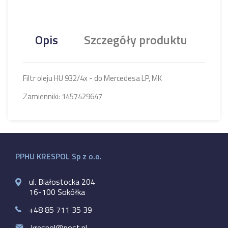
Opis
Szczegóły produktu
Filtr oleju HU 932/4x - do Mercedesa LP, MK
Zamienniki: 1457429647
PPHU KRESPOL Sp z o.o.
ul. Białostocka 204
16-100 Sokółka
+48 85 711 35 39
krespol@post.pl