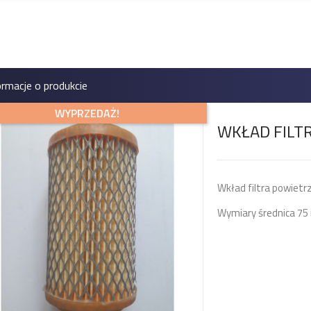
ormacje o produkcie
WYPRZEDAŻ!
WKŁAD FILT
Wkład filtra powiet
Wymiary średnica 7