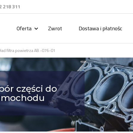
2 218 311
Oferta
Zwrot
Dostawa i płatnośc

ad filtra powietrza AB -076-01
bór części do
amochodu