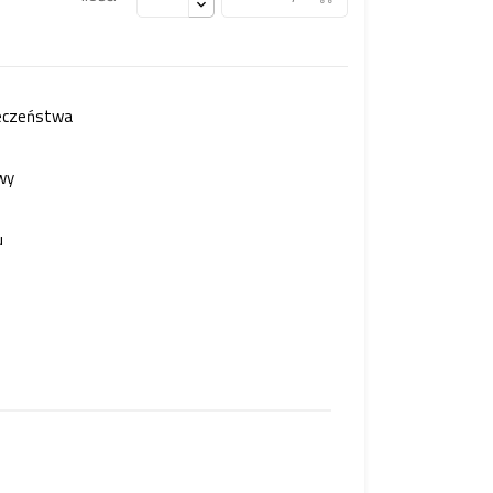
ieczeństwa
wy
u