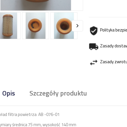

Polityka bezp
Zasady dosta
Zasady zwrot
Opis
Szczegóły produktu
ład filtra powietrza AB -076-01
miary średnica 75 mm, wysokość 140 mm