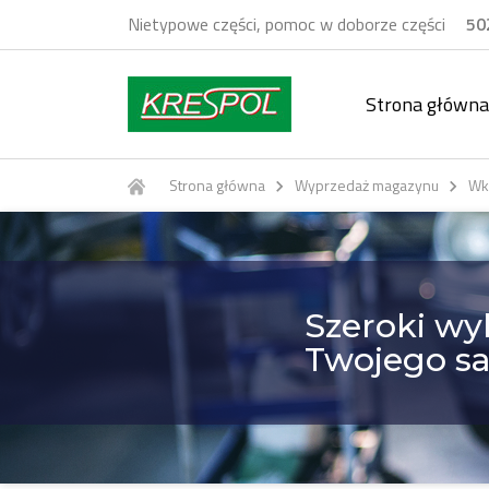
Nietypowe części, pomoc w doborze części
50
Strona główna
Strona główna
Wyprzedaż magazynu
Wkł


Szeroki wy
Twojego s