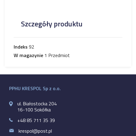
Szczegóły produktu
Indeks
92
W magazynie
1 Przedmiot
PPHU KRESPOL Sp z o.o.
ul. Białostocka 204
16-100 Sokółka
+48 85 711 35 39
krespol@post.pl